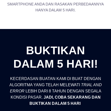
SMARTPHONE ANDA DAN RASAKAN PERBEDAANNYA
HANYA DALAM 5 HARI.
BUKTIKAN
DALAM 5 HARI!
KECERDASAN BUATAN KAMI DI BUAT DENGAN
ALGORITMA YANG TELAH MELEWATI
TRIAL AND
ERROR
LEBIH DARI 8 TAHUN DENGAN SEGALA
KONDISI PASAR.
JADI, COBA SEKARANG DAN
BUKTIKAN DALAM 5 HARI