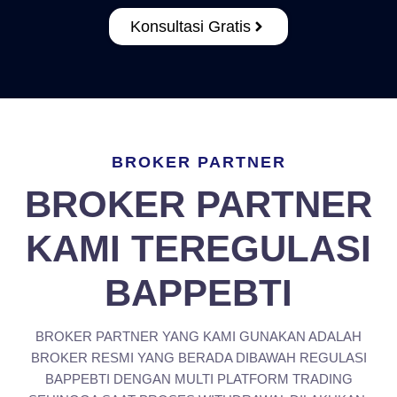
Konsultasi Gratis
BROKER PARTNER
BROKER PARTNER
KAMI TEREGULASI
BAPPEBTI
BROKER PARTNER YANG KAMI GUNAKAN ADALAH
BROKER RESMI YANG BERADA DIBAWAH REGULASI
BAPPEBTI DENGAN MULTI PLATFORM TRADING